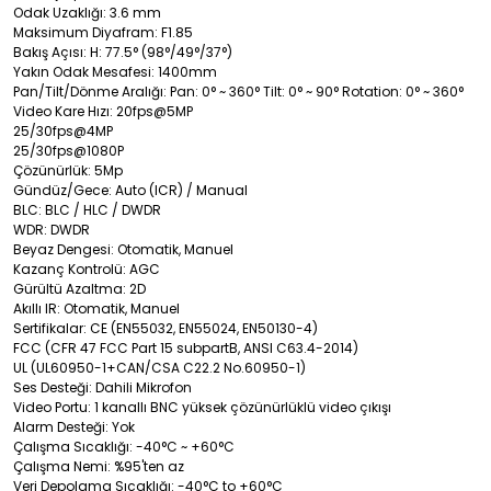
Odak Uzaklığı: 3.6 mm
Maksimum Diyafram: F1.85
Bakış Açısı: H: 77.5° (98°/49°/37°)
Yakın Odak Mesafesi: 1400mm
Pan/Tilt/Dönme Aralığı: Pan: 0° ~ 360° Tilt: 0° ~ 90° Rotation: 0° ~ 360°
Video Kare Hızı: 20fps@5MP
25/30fps@4MP
25/30fps@1080P
Çözünürlük: 5Mp
Gündüz/Gece: Auto (ICR) / Manual
BLC: BLC / HLC / DWDR
WDR: DWDR
Beyaz Dengesi: Otomatik, Manuel
Kazanç Kontrolü: AGC
Gürültü Azaltma: 2D
Akıllı IR: Otomatik, Manuel
Sertifikalar: CE (EN55032, EN55024, EN50130-4)
FCC (CFR 47 FCC Part 15 subpartB, ANSI C63.4-2014)
UL (UL60950-1+CAN/CSA C22.2 No.60950-1)
Ses Desteği: Dahili Mikrofon
Video Portu: 1 kanallı BNC yüksek çözünürlüklü video çıkışı
Alarm Desteği: Yok
Çalışma Sıcaklığı: -40°C ~ +60°C
Çalışma Nemi: %95'ten az
Veri Depolama Sıcaklığı: -40°C to +60°C