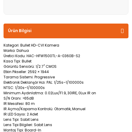
Ürün Bilgisi
Kategori: Bullet HD-CVI Kamera
Marka: Dahua
Üretici Kodu: HAC-HFW1500TL-A-0360B-S2
Kasa Tipi: Bullet
Görüntü Sensörü: 1/2.7" CMOS
Etkin Pikseller: 2592 × 1944
Tarama Sistemi: Progressive
Elektronik Deklanşör Hızı: PAL: 1/25s–1/100000s
NTSC: 1/30s–1/100000s
Minimum Aydınlatma: 0.02Lux/F1.9, 30IRE, 0Lux IR on
S/N Oranı: >65dB
IR Mesafesi: 80 m
IR Açma/Kapama Kontrolü: Otomatik, Manuel
IR LED Sayısı: 2 Adet
Lens Tipi: Sabit Lens
Lens Tipi Bilgileri: Sabit Lens
Montaj Tipi: Board-In