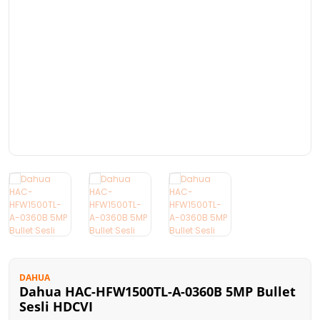
Kart Okuyucu
FireWall
Taşınabilir Harddisk
Stand
Optik Sürücü
Oyuncu Ürünleri
DAHUA
Dahua HAC-HFW1500TL-A-0360B 5MP Bullet
Sesli HDCVI