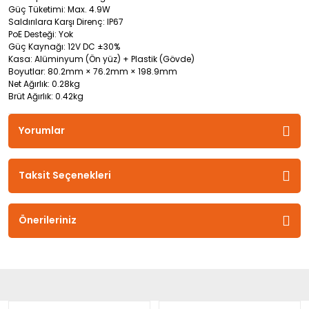
Güç Tüketimi: Max. 4.9W
Saldırılara Karşı Direnç: IP67
PoE Desteği: Yok
Güç Kaynağı: 12V DC ±30%
Kasa: Alüminyum (Ön yüz) + Plastik (Gövde)
Boyutlar: 80.2mm × 76.2mm × 198.9mm
Net Ağırlık: 0.28kg
Brüt Ağırlık: 0.42kg
Yorumlar
Taksit Seçenekleri
Önerileriniz