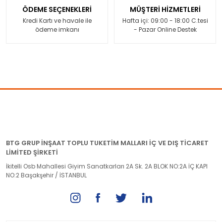
ÖDEME SEÇENEKLERİ
MÜŞTERİ HİZMETLERİ
Kredi Kartı ve havale ile
Hafta içi: 09:00 - 18:00 C.tesi
ödeme imkanı
- Pazar Online Destek
BTG GRUP İNŞAAT TOPLU TUKETİM MALLARI İÇ VE DIŞ TİCARET
LİMİTED ŞİRKETİ
İkitelli Osb Mahallesi Giyim Sanatkarları 2A Sk. 2A BLOK NO:2A İÇ KAPI
NO:2 Başakşehir / İSTANBUL