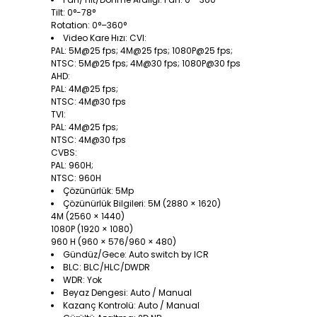
Tilt: 0°-78°
Rotation: 0°–360°
Video Kare Hızı: CVI:
PAL: 5M@25 fps; 4M@25 fps; 1080P@25 fps;
NTSC: 5M@25 fps; 4M@30 fps; 1080P@30 fps
AHD:
PAL: 4M@25 fps;
NTSC: 4M@30 fps
TVI:
PAL: 4M@25 fps;
NTSC: 4M@30 fps
CVBS:
PAL: 960H;
NTSC: 960H
Çözünürlük: 5Mp
Çözünürlük Bilgileri: 5M (2880 × 1620)
4M (2560 × 1440)
1080P (1920 × 1080)
960 H (960 × 576/960 × 480)
Gündüz/Gece: Auto switch by ICR
BLC: BLC/HLC/DWDR
WDR: Yok
Beyaz Dengesi: Auto / Manual
Kazanç Kontrolü: Auto / Manual