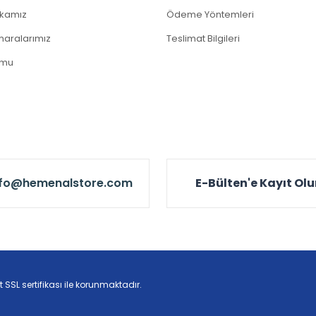
tikamız
Ödeme Yöntemleri
aralarımız
Teslimat Bilgileri
rmu
nfo@hemenalstore.com
E-Bülten'e Kayıt Ol
t SSL sertifikası ile korunmaktadır.