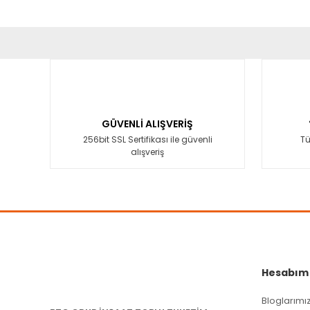
Bu ürünün fiyat bilgisi, resim, ürün açıklamalarında ve diğ
Görüş ve önerileriniz için teşekkür ederiz.
Ürün resmi kalitesiz, bozuk veya görüntülenemiyor.
Ürün açıklamasında eksik bilgiler bulunuyor.
GÜVENLİ ALIŞVERİŞ
Ürün bilgilerinde hatalar bulunuyor.
256bit SSL Sertifikası ile güvenli
Tü
alışveriş
Ürün fiyatı diğer sitelerden daha pahalı.
Bu ürüne benzer farklı alternatifler olmalı.
Hesabım
Bloglarımı