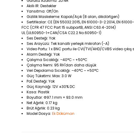
Gürültü Azaltma: 2D NR
Akıllı IR: Destekler
Yansıtma: Off/On
Gizlilik Maskeleme: Kapalı/Açık (8 alan, dikdörtgen)
Sertifikalar: CE (EN 55032:2015, EN 61000-3-2:2014, EN 61000
FCC (CFR 47 FCC Part 15 subpartB, ANSI C63.4-2014)
UL (UL60950-1+CAN/CSA C22.2 No.60950-1)
Ses Desteği: Yok
Ses Arayüzü: Tek kanallı yerleşik mikrofon (-A)
Video Portu: 1 x BNC portu ile CVI/TVI/AHD/CVBS video çıkış 
Alarm Desteği: Yok
Çalışma Sıcaklığı: –40°C ~ +50°C
Çalışma Nemi: 95 RH'dan daha düşük
Veri Depolama Sıcaklığı: –40°C ~ +50°C
Güç Tüketimi: Max: 3.0 W
PoE Desteği: Yok
Güç Kaynağı: 12V ±30% DC
Kasa: Plastik
Boyutlar: Φ97.1 mm × 93.0 mm
Net Ağırlık: 0.17 kg
Brüt Ağırlık: 0.23 kg
Model Dosya:
Ek Döküman