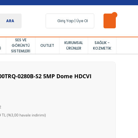
ARA
Giriş Yap
|
Üye Ol
SES VE
KURUMSAL
SAĞLIK -
GÖRÜNTÜ
OUTLET
I
ÜRÜNLER
KOZMETIK
SISTEMLERI
0TRQ-0280B-S2 5MP Dome HDCVI
2
 TL (%3,00 havale indirimi)