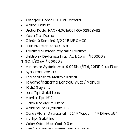
Kategori: Dome HD-CVI Kamera
Marka: Dahua
Üretici Kodu: HAC-HDW1500TRQ-0280B-S2
Kasa Tipi: Dome
Görüntü Sensörü: 1/2.7” 5 MP CMOS
Etkin Pikseller: 2880 x 1620
Tarama Sistemi: Progresif Tarama
Elektronik Deklanşör Hızı: PAL: 1/25 s–1/100000 s
NTSC: 1/30 s–1/100000 s
Minimum Aydınlatma: 0.005Lux/F1.6, 30IRE, 0Lux IR on
S/N Oranı: >65 dB
IR Mesafesi: 25 Metreye Kadar
IR Açma/Kapama Kontrolü: Auto / Manual
IR LED Sayısı: 2
Lens Tipi: Sabit Lens
Montaj Tipi: M12
Odak Uzaklığı: 2.8 mm
Maksimum Diyafram: F1.6
Görüş Alanı: Diyagonal : 132° × Yatay: 111° × Dikey: 58°
Iris Tipi: Sabit İris
Yakın Odak Mesafesi: 0.9 m
Pan/Tilt/Dönme Aralığı: Pan: 0°–360°