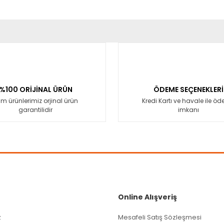
er konularda yetersiz gördüğünüz noktaları öneri formunu kullanarak tara
Bu ürüne ilk yorumu siz yapın!
Yorum Yaz
%100 ORİJİNAL ÜRÜN
ÖDEME SEÇENEKLERİ
m ürünlerimiz orjinal ürün
Kredi Kartı ve havale ile ö
garantilidir
imkanı
Gönder
Online Alışveriş
z
Mesafeli Satış Sözleşmesi