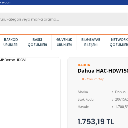
ore.com
BARKOD
BASKI
GÜVENLIK
BILGISAYAR
NETWORK
ÜRÜNLERI
ÇÖZÜMLERI
ÜRÜNLERI
BILEŞENI
ÇÖZÜMLER
DAHUA
Dahua HAC-HDW150
0 - Yorum Yap
Marka
Dahua
Stok Kodu
206156
Havale
1.700,59
1.753,19 TL