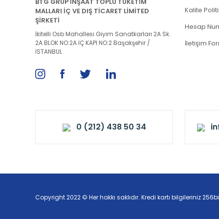
BTG GRUP İNŞAAT TOPLU TUKETİM
Kalite Poli
MALLARI İÇ VE DIŞ TİCARET LİMİTED
ŞİRKETİ
Hesap Num
İkitelli Osb Mahallesi Giyim Sanatkarları 2A Sk.
2A BLOK NO:2A İÇ KAPI NO:2 Başakşehir /
İletişim Fo
İSTANBUL
0 (212) 438 50 34
i
Copyright 2022 © Her hakkı saklıdır. Kredi kartı bilgileriniz 256bi