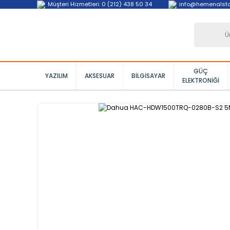
Müşteri Hizmetleri: 0 (212) 438 50 34
info@hemenalst
GÜÇ
YAZILIM
AKSESUAR
BILGISAYAR
ELEKTRONIĞI