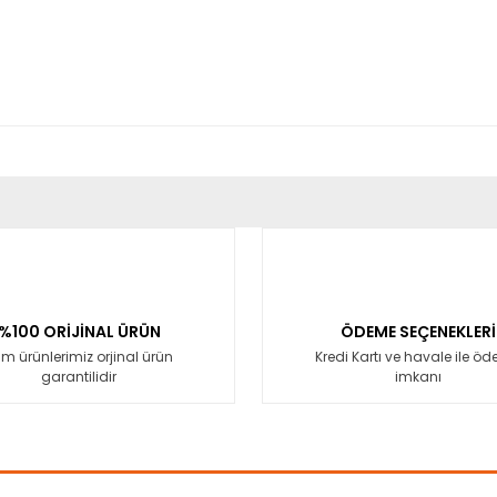
er konularda yetersiz gördüğünüz noktaları öneri formunu kullanarak tara
Bu ürüne ilk yorumu siz yapın!
Yorum Yaz
%100 ORİJİNAL ÜRÜN
ÖDEME SEÇENEKLERİ
m ürünlerimiz orjinal ürün
Kredi Kartı ve havale ile ö
garantilidir
imkanı