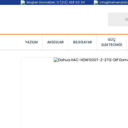
Müşteri Hizmetleri: 0 (212) 438 50 34
info@hemenalst
GÜÇ
YAZILIM
AKSESUAR
BILGISAYAR
ELEKTRONIĞI