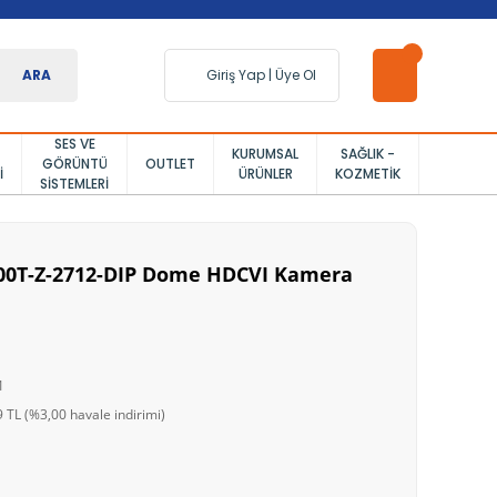
ARA
Giriş Yap
|
Üye Ol
SES VE
KURUMSAL
SAĞLIK -
GÖRÜNTÜ
OUTLET
I
ÜRÜNLER
KOZMETIK
SISTEMLERI
0T-Z-2712-DIP Dome HDCVI Kamera
1
 TL (%3,00 havale indirimi)