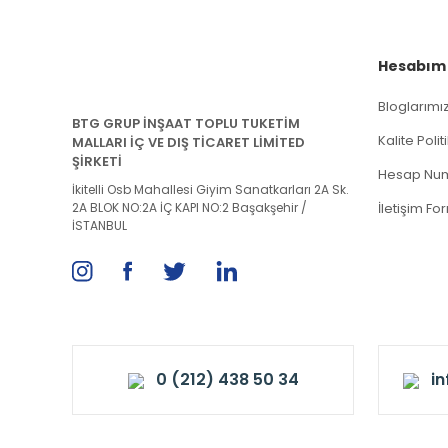
Hesabım
Bloglarımı
BTG GRUP İNŞAAT TOPLU TUKETİM
Kalite Poli
MALLARI İÇ VE DIŞ TİCARET LİMİTED
ŞİRKETİ
Hesap Num
İkitelli Osb Mahallesi Giyim Sanatkarları 2A Sk.
2A BLOK NO:2A İÇ KAPI NO:2 Başakşehir /
İletişim Fo
İSTANBUL
0 (212) 438 50 34
i