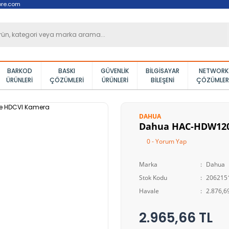
ore.com
BARKOD
BASKI
GÜVENLIK
BILGISAYAR
NETWORK
ÜRÜNLERI
ÇÖZÜMLERI
ÜRÜNLERI
BILEŞENI
ÇÖZÜMLER
DAHUA
Dahua HAC-HDW120
0 - Yorum Yap
Marka
Dahua
Stok Kodu
206215
Havale
2.876,69
2.965,66 TL