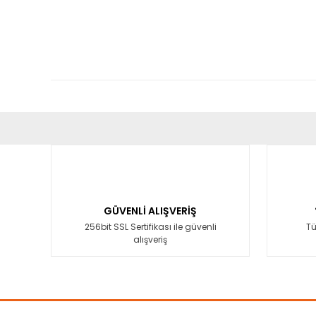
Bu ürünün fiyat bilgisi, resim, ürün açıklamalarında ve diğ
Görüş ve önerileriniz için teşekkür ederiz.
Ürün resmi kalitesiz, bozuk veya görüntülenemiyor.
Ürün açıklamasında eksik bilgiler bulunuyor.
GÜVENLİ ALIŞVERİŞ
Ürün bilgilerinde hatalar bulunuyor.
256bit SSL Sertifikası ile güvenli
Tü
alışveriş
Ürün fiyatı diğer sitelerden daha pahalı.
Bu ürüne benzer farklı alternatifler olmalı.