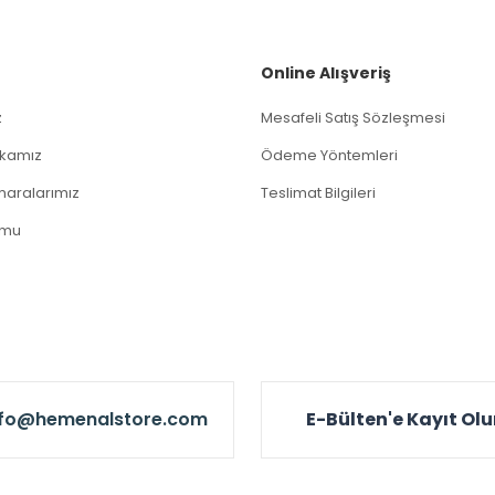
Gönder
Online Alışveriş
z
Mesafeli Satış Sözleşmesi
tikamız
Ödeme Yöntemleri
aralarımız
Teslimat Bilgileri
rmu
nfo@hemenalstore.com
E-Bülten'e Kayıt Ol