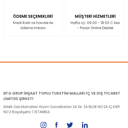
ÖDEME SEÇENEKLERİ
MÜŞTERİ HİZMETLERİ
Kredi Kartı ve havale ile
Hafta içi: 09:00 - 18:00 C.tesi
ödeme imkanı
- Pazar Online Destek
BTG GRUP İNŞAAT TOPLU TUKETİM MALLARI İÇ VE DIŞ TİCARET
LİMİTED ŞİRKETİ
İkitelli Osb Mahallesi Giyim Sanatkarları 2A Sk. 2A BLOK NO:2A İÇ KAPI
NO:2 Başakşehir / İSTANBUL