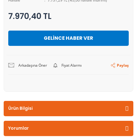
Havale
7.731,29 TL (%3,00 havale indirimi)
7.970,40 TL
GELİNCE HABER VER
Arkadaşına Öner
Fiyat Alarmı
Paylaş
Ürün Bilgisi
Yorumlar