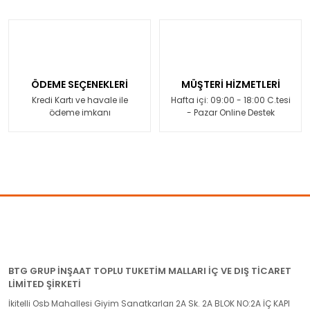
ÖDEME SEÇENEKLERİ
MÜŞTERİ HİZMETLERİ
Kredi Kartı ve havale ile
Hafta içi: 09:00 - 18:00 C.tesi
ödeme imkanı
- Pazar Online Destek
BTG GRUP İNŞAAT TOPLU TUKETİM MALLARI İÇ VE DIŞ TİCARET
LİMİTED ŞİRKETİ
İkitelli Osb Mahallesi Giyim Sanatkarları 2A Sk. 2A BLOK NO:2A İÇ KAPI