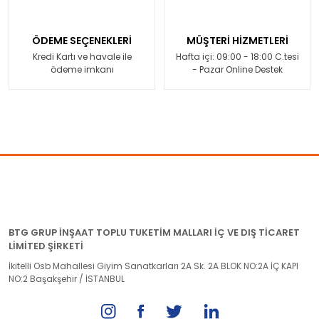
ÖDEME SEÇENEKLERİ
MÜŞTERİ HİZMETLERİ
Kredi Kartı ve havale ile
Hafta içi: 09:00 - 18:00 C.tesi
ödeme imkanı
- Pazar Online Destek
BTG GRUP İNŞAAT TOPLU TUKETİM MALLARI İÇ VE DIŞ TİCARET
LİMİTED ŞİRKETİ
İkitelli Osb Mahallesi Giyim Sanatkarları 2A Sk. 2A BLOK NO:2A İÇ KAPI
NO:2 Başakşehir / İSTANBUL