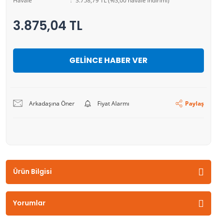
Havale
3.758,79 TL (%3,00 havale indirimi)
3.875,04 TL
GELİNCE HABER VER
Arkadaşına Öner
Fiyat Alarmı
Paylaş
Ürün Bilgisi
Yorumlar