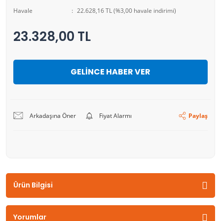
Havale
22.628,16 TL (%3,00 havale indirimi)
23.328,00 TL
GELİNCE HABER VER
Arkadaşına Öner
Fiyat Alarmı
Paylaş
Ürün Bilgisi
Yorumlar