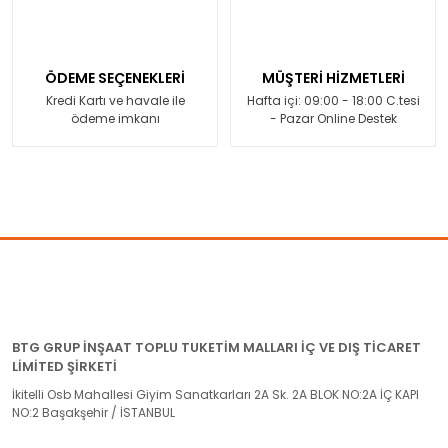
ÖDEME SEÇENEKLERİ
MÜŞTERİ HİZMETLERİ
Kredi Kartı ve havale ile
Hafta içi: 09:00 - 18:00 C.tesi
ödeme imkanı
- Pazar Online Destek
BTG GRUP İNŞAAT TOPLU TUKETİM MALLARI İÇ VE DIŞ TİCARET
LİMİTED ŞİRKETİ
İkitelli Osb Mahallesi Giyim Sanatkarları 2A Sk. 2A BLOK NO:2A İÇ KAPI
NO:2 Başakşehir / İSTANBUL