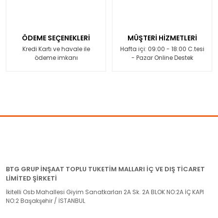
ÖDEME SEÇENEKLERİ
MÜŞTERİ HİZMETLERİ
Kredi Kartı ve havale ile
Hafta içi: 09:00 - 18:00 C.tesi
ödeme imkanı
- Pazar Online Destek
BTG GRUP İNŞAAT TOPLU TUKETİM MALLARI İÇ VE DIŞ TİCARET
LİMİTED ŞİRKETİ
İkitelli Osb Mahallesi Giyim Sanatkarları 2A Sk. 2A BLOK NO:2A İÇ KAPI
NO:2 Başakşehir / İSTANBUL