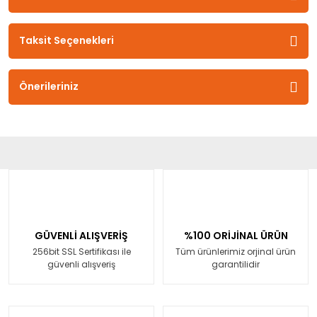
Taksit Seçenekleri
Önerileriniz
GÜVENLİ ALIŞVERİŞ
%100 ORİJİNAL ÜRÜN
256bit SSL Sertifikası ile
Tüm ürünlerimiz orjinal ürün
güvenli alışveriş
garantilidir