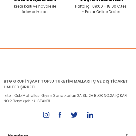
Kredi Kartı ve havale ile
Hafta içi: 09:00 - 18:00 C.tesi
ödeme imkanı
- Pazar Online Destek
BTG GRUP İNŞAAT TOPLU TUKETİM MALLARI İÇ VE DIŞ TİCARET
LİMİTED ŞİRKETİ
İkitelli Osb Mahallesi Giyim Sanatkarları 2A Sk. 2A BLOK NO:2A İÇ KAPI
NO:2 Başakşehir / İSTANBUL
Hesabım