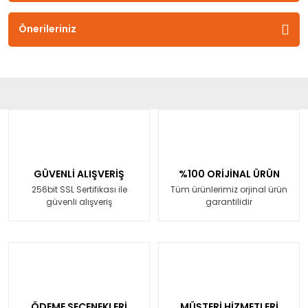
Önerileriniz
GÜVENLİ ALIŞVERİŞ
%100 ORİJİNAL ÜRÜN
256bit SSL Sertifikası ile
Tüm ürünlerimiz orjinal ürün
güvenli alışveriş
garantilidir
ÖDEME SEÇENEKLERİ
MÜŞTERİ HİZMETLERİ