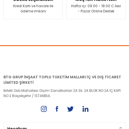
Kredi Kartı ve havale ile
Hafta içi: 09:00 - 18:00 C.tesi
ödeme imkanı
- Pazar Online Destek
BTG GRUP İNŞAAT TOPLU TUKETİM MALLARI İÇ VE DIŞ TİCARET
LİMİTED ŞİRKETİ
İkitelli Osb Mahallesi Giyim Sanatkarları 2A Sk. 2A BLOK NO:2A İÇ KAPI
NO:2 Başakşehir / İSTANBUL
Hesabım