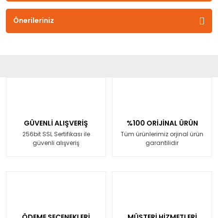
Önerileriniz
GÜVENLİ ALIŞVERİŞ
%100 ORİJİNAL ÜRÜN
256bit SSL Sertifikası ile
Tüm ürünlerimiz orjinal ürün
güvenli alışveriş
garantilidir
ÖDEME SEÇENEKLERİ
MÜŞTERİ HİZMETLERİ