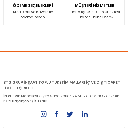
ÖDEME SEÇENEKLERİ
MÜŞTERİ HİZMETLERİ
Kredi Kartı ve havale ile
Hafta içi: 09:00 - 18:00 C.tesi
ödeme imkanı
- Pazar Online Destek
BTG GRUP İNŞAAT TOPLU TUKETİM MALLARI İÇ VE DIŞ TİCARET
LİMİTED ŞİRKETİ
İkitelli Osb Mahallesi Giyim Sanatkarları 2A Sk. 2A BLOK NO:2A İÇ KAPI
NO:2 Başakşehir / İSTANBUL