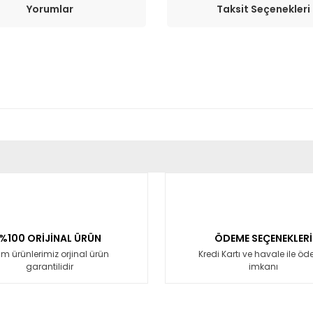
Yorumlar
Taksit Seçenekleri
er konularda yetersiz gördüğünüz noktaları öneri formunu kullanarak tara
Bu ürüne ilk yorumu siz yapın!
Yorum Yaz
%100 ORİJİNAL ÜRÜN
ÖDEME SEÇENEKLERİ
m ürünlerimiz orjinal ürün
Kredi Kartı ve havale ile ö
garantilidir
imkanı