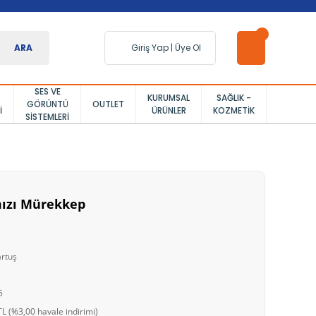
ARA
Giriş Yap
|
Üye Ol
SES VE
KURUMSAL
SAĞLIK -
GÖRÜNTÜ
OUTLET
I
ÜRÜNLER
KOZMETIK
SISTEMLERI
mızı Mürekkep
artuş
5
L (%3,00 havale indirimi)