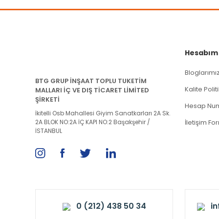
Hesabım
Bloglarımı
BTG GRUP İNŞAAT TOPLU TUKETİM
Kalite Poli
MALLARI İÇ VE DIŞ TİCARET LİMİTED
ŞİRKETİ
Hesap Num
İkitelli Osb Mahallesi Giyim Sanatkarları 2A Sk.
2A BLOK NO:2A İÇ KAPI NO:2 Başakşehir /
İletişim Fo
İSTANBUL
0 (212) 438 50 34
i