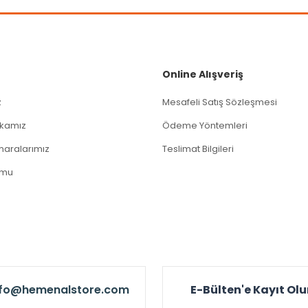
Gönder
Online Alışveriş
z
Mesafeli Satış Sözleşmesi
tikamız
Ödeme Yöntemleri
aralarımız
Teslimat Bilgileri
rmu
nfo@hemenalstore.com
E-Bülten'e Kayıt Ol