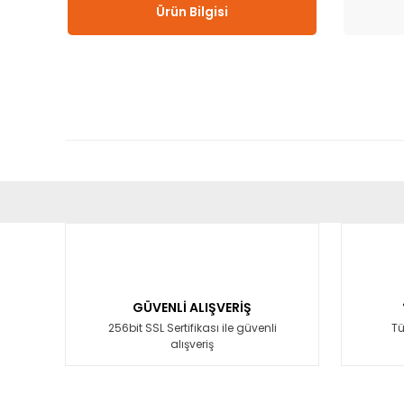
Ürün Bilgisi
Bu ürünün fiyat bilgisi, resim, ürün açıklamalarında ve diğ
Görüş ve önerileriniz için teşekkür ederiz.
Ürün resmi kalitesiz, bozuk veya görüntülenemiyor.
Ürün açıklamasında eksik bilgiler bulunuyor.
GÜVENLİ ALIŞVERİŞ
Ürün bilgilerinde hatalar bulunuyor.
256bit SSL Sertifikası ile güvenli
Tü
alışveriş
Ürün fiyatı diğer sitelerden daha pahalı.
Bu ürüne benzer farklı alternatifler olmalı.