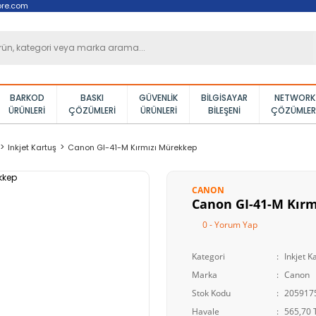
ore.com
BARKOD
BASKI
GÜVENLIK
BILGISAYAR
NETWORK
ÜRÜNLERI
ÇÖZÜMLERI
ÜRÜNLERI
BILEŞENI
ÇÖZÜMLER
Inkjet Kartuş
Canon GI-41-M Kırmızı Mürekkep
CANON
Canon GI-41-M Kır
0 - Yorum Yap
Kategori
Inkjet K
Marka
Canon
Stok Kodu
205917
Havale
565,70 T