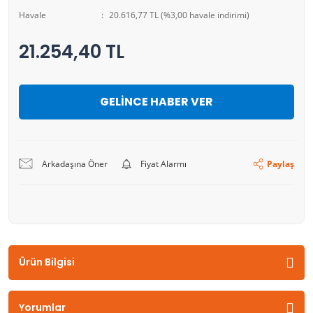
Havale
20.616,77 TL (%3,00 havale indirimi)
21.254,40 TL
GELİNCE HABER VER
Arkadaşına Öner
Fiyat Alarmı
Paylaş
Ürün Bilgisi
Yorumlar