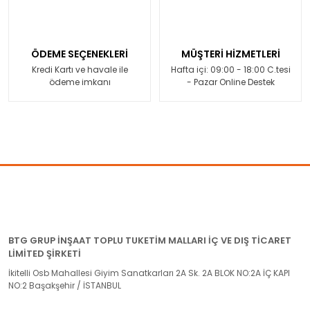
ÖDEME SEÇENEKLERİ
MÜŞTERİ HİZMETLERİ
Kredi Kartı ve havale ile
Hafta içi: 09:00 - 18:00 C.tesi
ödeme imkanı
- Pazar Online Destek
BTG GRUP İNŞAAT TOPLU TUKETİM MALLARI İÇ VE DIŞ TİCARET
LİMİTED ŞİRKETİ
İkitelli Osb Mahallesi Giyim Sanatkarları 2A Sk. 2A BLOK NO:2A İÇ KAPI
NO:2 Başakşehir / İSTANBUL