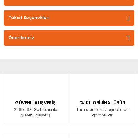
Taksit Seçenekleri
Önerileriniz
GÜVENLİ ALIŞVERİŞ
%100 ORİJİNAL ÜRÜN
256bit SSL Sertifikası ile
Tüm ürünlerimiz orjinal ürün
güvenli alışveriş
garantilidir