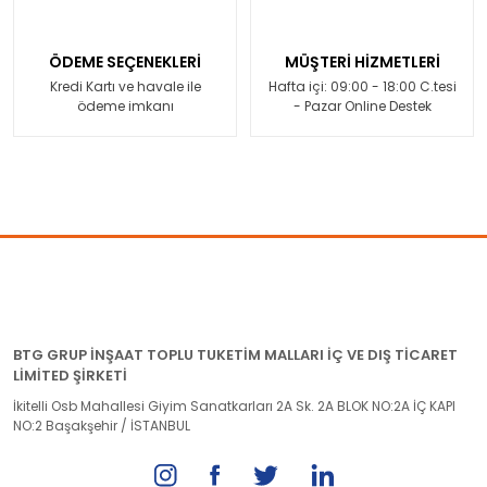
ÖDEME SEÇENEKLERİ
MÜŞTERİ HİZMETLERİ
Kredi Kartı ve havale ile
Hafta içi: 09:00 - 18:00 C.tesi
ödeme imkanı
- Pazar Online Destek
BTG GRUP İNŞAAT TOPLU TUKETİM MALLARI İÇ VE DIŞ TİCARET
LİMİTED ŞİRKETİ
İkitelli Osb Mahallesi Giyim Sanatkarları 2A Sk. 2A BLOK NO:2A İÇ KAPI
NO:2 Başakşehir / İSTANBUL