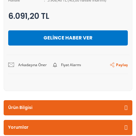
Havale
5.908,46 TL (%3,00 havale indirimi)
6.091,20 TL
GELİNCE HABER VER
Arkadaşına Öner
Fiyat Alarmı
Paylaş
Ürün Bilgisi
Yorumlar