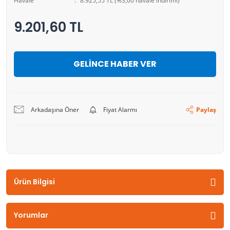
Havale
8.925,55 TL (%3,00 havale indirimi)
9.201,60 TL
GELİNCE HABER VER
Arkadaşına Öner
Fiyat Alarmı
Paylaş
Ürün Bilgisi
Yorumlar