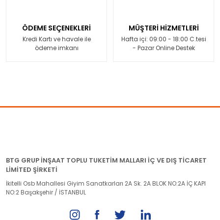
ÖDEME SEÇENEKLERİ
MÜŞTERİ HİZMETLERİ
Kredi Kartı ve havale ile
Hafta içi: 09:00 - 18:00 C.tesi
ödeme imkanı
- Pazar Online Destek
BTG GRUP İNŞAAT TOPLU TUKETİM MALLARI İÇ VE DIŞ TİCARET
LİMİTED ŞİRKETİ
İkitelli Osb Mahallesi Giyim Sanatkarları 2A Sk. 2A BLOK NO:2A İÇ KAPI
NO:2 Başakşehir / İSTANBUL