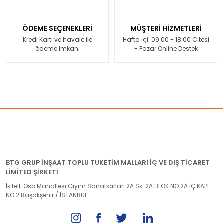
ÖDEME SEÇENEKLERİ
MÜŞTERİ HİZMETLERİ
Kredi Kartı ve havale ile
Hafta içi: 09:00 - 18:00 C.tesi
ödeme imkanı
- Pazar Online Destek
BTG GRUP İNŞAAT TOPLU TUKETİM MALLARI İÇ VE DIŞ TİCARET
LİMİTED ŞİRKETİ
İkitelli Osb Mahallesi Giyim Sanatkarları 2A Sk. 2A BLOK NO:2A İÇ KAPI
NO:2 Başakşehir / İSTANBUL