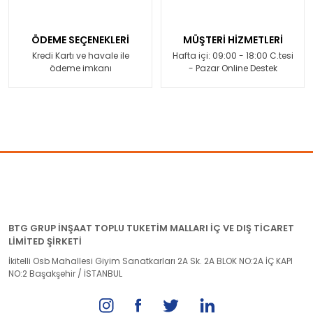
ÖDEME SEÇENEKLERİ
MÜŞTERİ HİZMETLERİ
Kredi Kartı ve havale ile
Hafta içi: 09:00 - 18:00 C.tesi
ödeme imkanı
- Pazar Online Destek
BTG GRUP İNŞAAT TOPLU TUKETİM MALLARI İÇ VE DIŞ TİCARET
LİMİTED ŞİRKETİ
İkitelli Osb Mahallesi Giyim Sanatkarları 2A Sk. 2A BLOK NO:2A İÇ KAPI
NO:2 Başakşehir / İSTANBUL