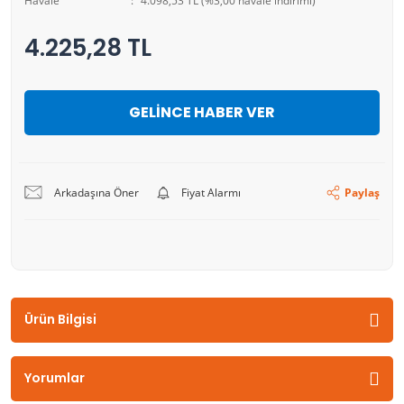
Havale
4.098,53 TL (%3,00 havale indirimi)
4.225,28 TL
GELİNCE HABER VER
Arkadaşına Öner
Fiyat Alarmı
Paylaş
Ürün Bilgisi
Yorumlar