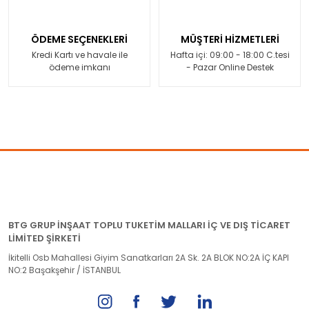
ÖDEME SEÇENEKLERİ
MÜŞTERİ HİZMETLERİ
Kredi Kartı ve havale ile
Hafta içi: 09:00 - 18:00 C.tesi
ödeme imkanı
- Pazar Online Destek
BTG GRUP İNŞAAT TOPLU TUKETİM MALLARI İÇ VE DIŞ TİCARET
LİMİTED ŞİRKETİ
İkitelli Osb Mahallesi Giyim Sanatkarları 2A Sk. 2A BLOK NO:2A İÇ KAPI
NO:2 Başakşehir / İSTANBUL