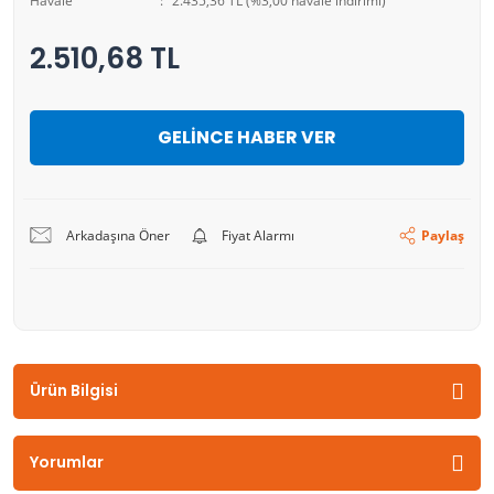
Havale
2.435,36 TL (%3,00 havale indirimi)
2.510,68 TL
GELİNCE HABER VER
Arkadaşına Öner
Fiyat Alarmı
Paylaş
Ürün Bilgisi
Yorumlar