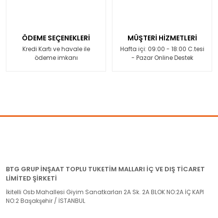
ÖDEME SEÇENEKLERİ
MÜŞTERİ HİZMETLERİ
Kredi Kartı ve havale ile
Hafta içi: 09:00 - 18:00 C.tesi
ödeme imkanı
- Pazar Online Destek
BTG GRUP İNŞAAT TOPLU TUKETİM MALLARI İÇ VE DIŞ TİCARET
LİMİTED ŞİRKETİ
İkitelli Osb Mahallesi Giyim Sanatkarları 2A Sk. 2A BLOK NO:2A İÇ KAPI
NO:2 Başakşehir / İSTANBUL