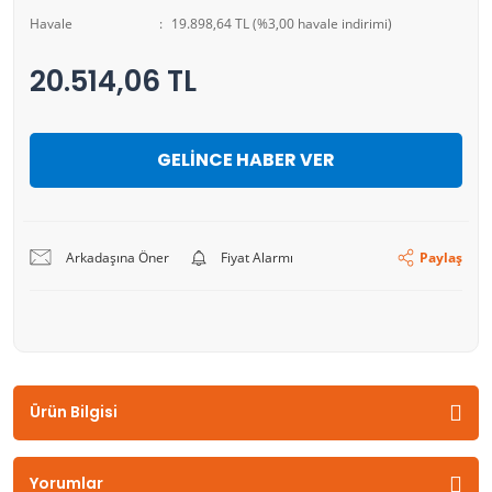
Havale
19.898,64 TL (%3,00 havale indirimi)
20.514,06 TL
GELİNCE HABER VER
Arkadaşına Öner
Fiyat Alarmı
Paylaş
Ürün Bilgisi
Yorumlar