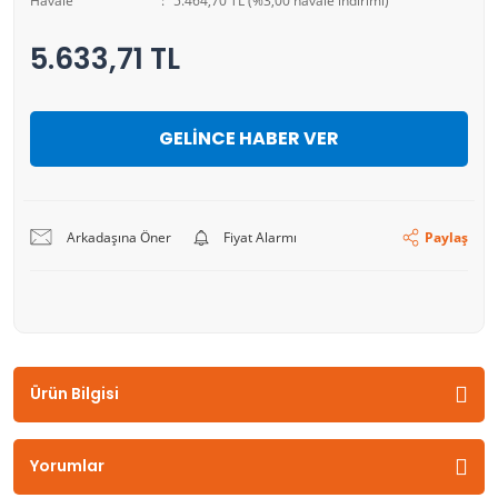
Havale
5.464,70 TL (%3,00 havale indirimi)
5.633,71 TL
GELİNCE HABER VER
Arkadaşına Öner
Fiyat Alarmı
Paylaş
Ürün Bilgisi
Yorumlar