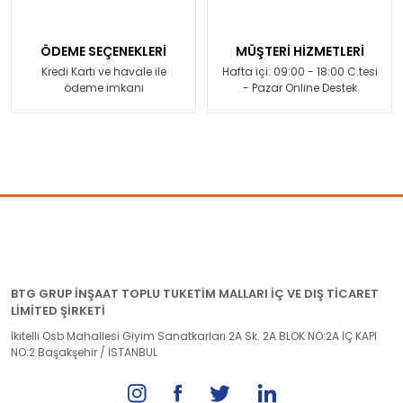
ÖDEME SEÇENEKLERİ
MÜŞTERİ HİZMETLERİ
Kredi Kartı ve havale ile
Hafta içi: 09:00 - 18:00 C.tesi
ödeme imkanı
- Pazar Online Destek
BTG GRUP İNŞAAT TOPLU TUKETİM MALLARI İÇ VE DIŞ TİCARET
LİMİTED ŞİRKETİ
İkitelli Osb Mahallesi Giyim Sanatkarları 2A Sk. 2A BLOK NO:2A İÇ KAPI
NO:2 Başakşehir / İSTANBUL