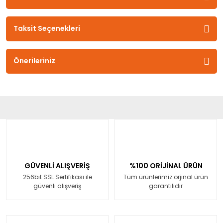
Taksit Seçenekleri
Önerileriniz
GÜVENLİ ALIŞVERİŞ
%100 ORİJİNAL ÜRÜN
256bit SSL Sertifikası ile
Tüm ürünlerimiz orjinal ürün
güvenli alışveriş
garantilidir