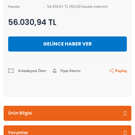
Havale
54.350,01 TL (%3,00 havale indirimi)
56.030,94 TL
GELİNCE HABER VER
Arkadaşına Öner
Fiyat Alarmı
Paylaş
Ürün Bilgisi
Yorumlar