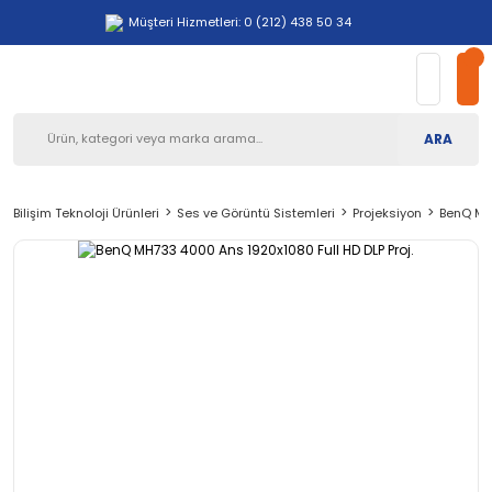
Müşteri Hizmetleri: 0 (212) 438 50 34
ARA
Bilişim Teknoloji Ürünleri
Ses ve Görüntü Sistemleri
Projeksiyon
BenQ MH7