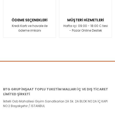
ÖDEME SEÇENEKLERİ
MÜŞTERİ HİZMETLERİ
Kredi Kartı ve havale ile
Hafta içi: 09:00 - 18:00 C.tesi
ödeme imkanı
- Pazar Online Destek
BTG GRUP İNŞAAT TOPLU TUKETİM MALLARI İÇ VE DIŞ TİCARET
LİMİTED ŞİRKETİ
İkitelli Osb Mahallesi Giyim Sanatkarları 2A Sk. 2A BLOK NO:2A İÇ KAPI
NO:2 Başakşehir / İSTANBUL