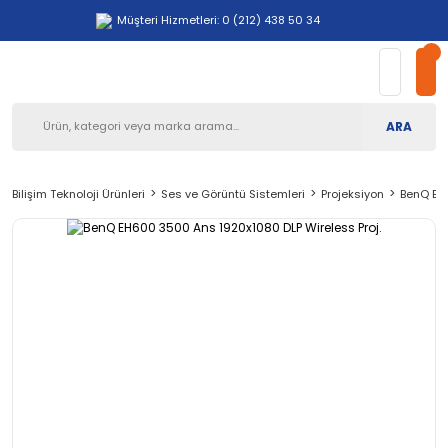
Müşteri Hizmetleri: 0 (212) 438 50 34
ARA
Bilişim Teknoloji Ürünleri
Ses ve Görüntü Sistemleri
Projeksiyon
BenQ EH6