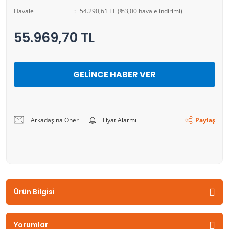
Havale
54.290,61 TL (%3,00 havale indirimi)
55.969,70 TL
GELİNCE HABER VER
Arkadaşına Öner
Fiyat Alarmı
Paylaş
Ürün Bilgisi
Yorumlar