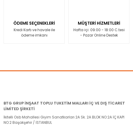
ÖDEME SEÇENEKLERİ
MÜŞTERİ HİZMETLERİ
Kredi Kartı ve havale ile
Hafta içi: 09:00 - 18:00 C.tesi
ödeme imkanı
- Pazar Online Destek
BTG GRUP İNŞAAT TOPLU TUKETİM MALLARI İÇ VE DIŞ TİCARET
LİMİTED ŞİRKETİ
İkitelli Osb Mahallesi Giyim Sanatkarları 2A Sk. 2A BLOK NO:2A İÇ KAPI
NO:2 Başakşehir / İSTANBUL