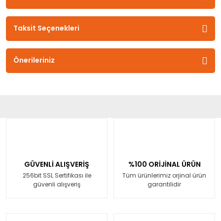
Taksit Seçenekleri
Önerileriniz
GÜVENLİ ALIŞVERİŞ
%100 ORİJİNAL ÜRÜN
256bit SSL Sertifikası ile
Tüm ürünlerimiz orjinal ürün
güvenli alışveriş
garantilidir