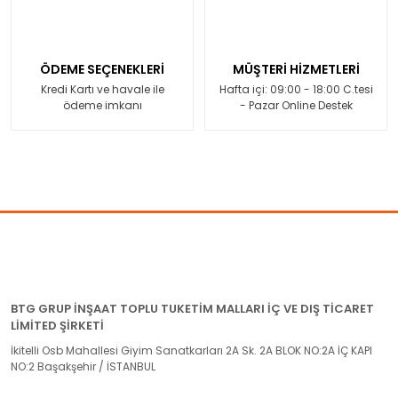
ÖDEME SEÇENEKLERİ
MÜŞTERİ HİZMETLERİ
Kredi Kartı ve havale ile
Hafta içi: 09:00 - 18:00 C.tesi
ödeme imkanı
- Pazar Online Destek
BTG GRUP İNŞAAT TOPLU TUKETİM MALLARI İÇ VE DIŞ TİCARET
LİMİTED ŞİRKETİ
İkitelli Osb Mahallesi Giyim Sanatkarları 2A Sk. 2A BLOK NO:2A İÇ KAPI
NO:2 Başakşehir / İSTANBUL