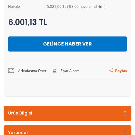
Havale
5.821,09 TL (%3,00 havale indirimi)
6.001,13 TL
GELİNCE HABER VER
Arkadaşına Öner
Fiyat Alarmı
Paylaş
Ürün Bilgisi
Yorumlar