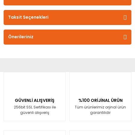
Taksit Seçenekleri
Önerileriniz
GÜVENLİ ALIŞVERİŞ
%100 ORİJİNAL ÜRÜN
256bit SSL Sertifikası ile
Tüm ürünlerimiz orjinal ürün
güvenli alışveriş
garantilidir