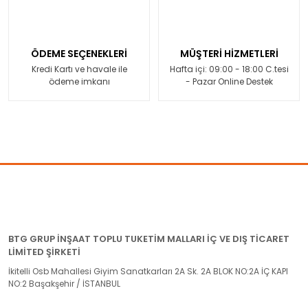
ÖDEME SEÇENEKLERİ
MÜŞTERİ HİZMETLERİ
Kredi Kartı ve havale ile
Hafta içi: 09:00 - 18:00 C.tesi
ödeme imkanı
- Pazar Online Destek
BTG GRUP İNŞAAT TOPLU TUKETİM MALLARI İÇ VE DIŞ TİCARET
LİMİTED ŞİRKETİ
İkitelli Osb Mahallesi Giyim Sanatkarları 2A Sk. 2A BLOK NO:2A İÇ KAPI
NO:2 Başakşehir / İSTANBUL