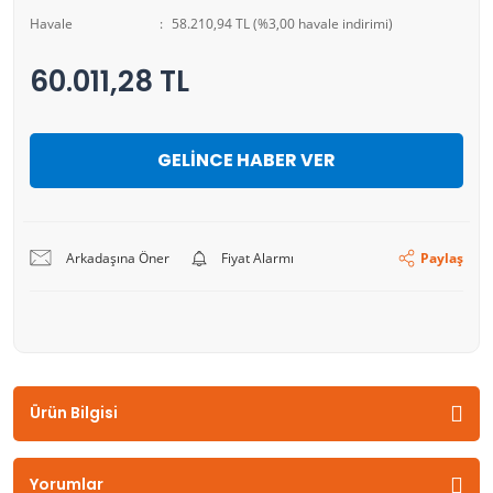
Havale
58.210,94 TL (%3,00 havale indirimi)
60.011,28 TL
GELİNCE HABER VER
Arkadaşına Öner
Fiyat Alarmı
Paylaş
Ürün Bilgisi
Yorumlar