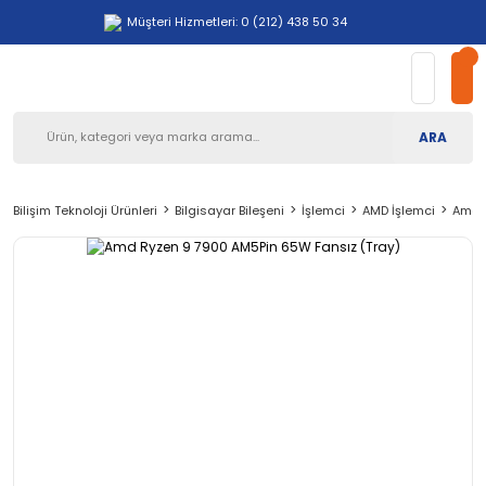
Müşteri Hizmetleri: 0 (212) 438 50 34
ARA
Bilişim Teknoloji Ürünleri
Bilgisayar Bileşeni
İşlemci
AMD İşlemci
Amd R