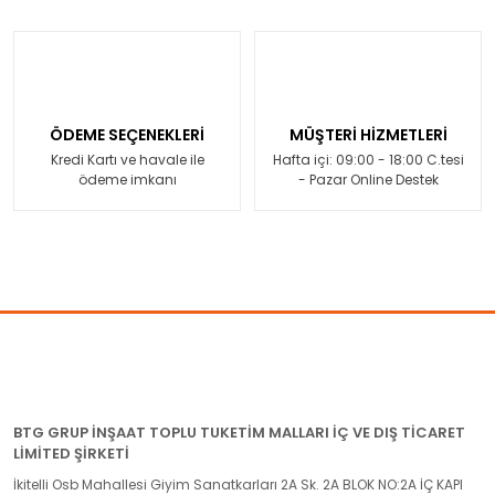
ÖDEME SEÇENEKLERİ
MÜŞTERİ HİZMETLERİ
Kredi Kartı ve havale ile
Hafta içi: 09:00 - 18:00 C.tesi
ödeme imkanı
- Pazar Online Destek
BTG GRUP İNŞAAT TOPLU TUKETİM MALLARI İÇ VE DIŞ TİCARET
LİMİTED ŞİRKETİ
İkitelli Osb Mahallesi Giyim Sanatkarları 2A Sk. 2A BLOK NO:2A İÇ KAPI