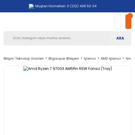
Müşteri Hizmetleri: 0 (212) 438 50 34
ARA
Bilişim Teknoloji Ürünleri
Bilgisayar Bileşeni
İşlemci
AMD İşlemci
Amd R