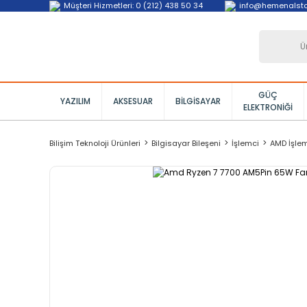
Müşteri Hizmetleri: 0 (212) 438 50 34
info@hemenalst
GÜÇ
YAZILIM
AKSESUAR
BILGISAYAR
ELEKTRONIĞI
Bilişim Teknoloji Ürünleri
Bilgisayar Bileşeni
İşlemci
AMD İşle