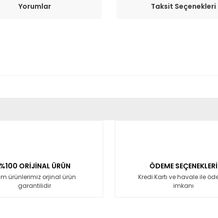
Yorumlar
Taksit Seçenekleri
er konularda yetersiz gördüğünüz noktaları öneri formunu kullanarak tara
Bu ürüne ilk yorumu siz yapın!
Yorum Yaz
%100 ORİJİNAL ÜRÜN
ÖDEME SEÇENEKLERİ
m ürünlerimiz orjinal ürün
Kredi Kartı ve havale ile ö
garantilidir
imkanı