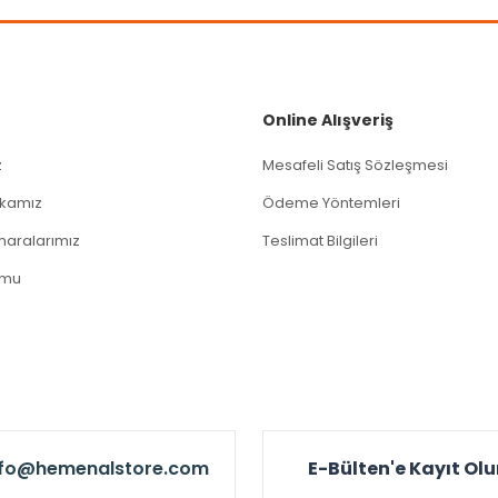
Gönder
Online Alışveriş
z
Mesafeli Satış Sözleşmesi
tikamız
Ödeme Yöntemleri
aralarımız
Teslimat Bilgileri
rmu
nfo@hemenalstore.com
E-Bülten'e Kayıt Ol