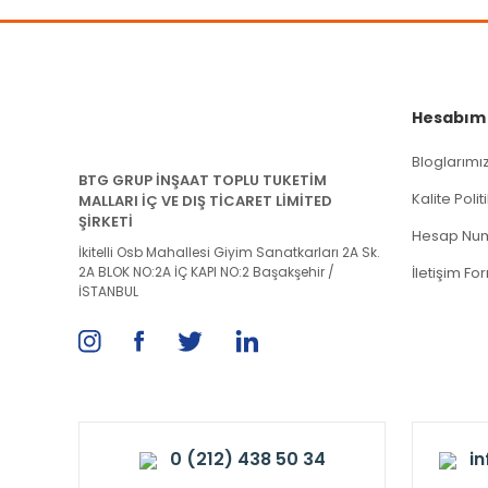
Hesabım
Bloglarımı
BTG GRUP İNŞAAT TOPLU TUKETİM
Kalite Poli
MALLARI İÇ VE DIŞ TİCARET LİMİTED
ŞİRKETİ
Hesap Num
İkitelli Osb Mahallesi Giyim Sanatkarları 2A Sk.
2A BLOK NO:2A İÇ KAPI NO:2 Başakşehir /
İletişim Fo
İSTANBUL
0 (212) 438 50 34
i