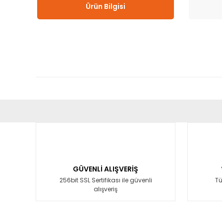
Ürün Bilgisi
Bu ürünün fiyat bilgisi, resim, ürün açıklamalarında ve diğ
Görüş ve önerileriniz için teşekkür ederiz.
Ürün resmi kalitesiz, bozuk veya görüntülenemiyor.
Ürün açıklamasında eksik bilgiler bulunuyor.
GÜVENLİ ALIŞVERİŞ
Ürün bilgilerinde hatalar bulunuyor.
256bit SSL Sertifikası ile güvenli
Tü
alışveriş
Ürün fiyatı diğer sitelerden daha pahalı.
Bu ürüne benzer farklı alternatifler olmalı.