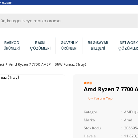
ore.com
BARKOD
BASKI
GÜVENLIK
BILGISAYAR
NETWORK
ÜRÜNLERI
ÇÖZÜMLERI
ÜRÜNLERI
BILEŞENI
ÇÖZÜMLER
mci
Amd Ryzen 7 7700 AM5Pin 65W Fansız (Tray)
AMD
Amd Ryzen 7 7700 A
0 - Yorum Yap
Kategori
AMD İşl
Marka
Amd
Stok Kodu
206695
Havale
11.820,3