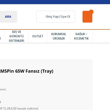
ARA
Giriş Yap
|
Üye Ol
SES VE
KURUMSAL
SAĞLIK -
GÖRÜNTÜ
OUTLET
I
ÜRÜNLER
KOZMETIK
SISTEMLERI
M5Pin 65W Fansız (Tray)
emci
4
9 TL (%3,00 havale indirimi)