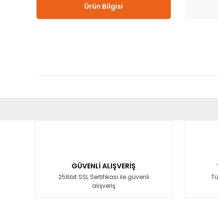
Ürün Bilgisi
Bu ürünün fiyat bilgisi, resim, ürün açıklamalarında ve diğ
Görüş ve önerileriniz için teşekkür ederiz.
Ürün resmi kalitesiz, bozuk veya görüntülenemiyor.
Ürün açıklamasında eksik bilgiler bulunuyor.
GÜVENLİ ALIŞVERİŞ
Ürün bilgilerinde hatalar bulunuyor.
256bit SSL Sertifikası ile güvenli
Tü
alışveriş
Ürün fiyatı diğer sitelerden daha pahalı.
Bu ürüne benzer farklı alternatifler olmalı.