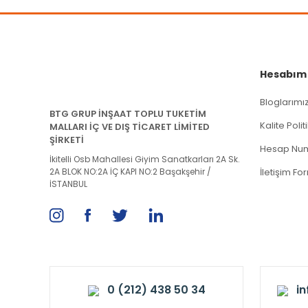
Hesabım
Bloglarımı
BTG GRUP İNŞAAT TOPLU TUKETİM
Kalite Poli
MALLARI İÇ VE DIŞ TİCARET LİMİTED
ŞİRKETİ
Hesap Num
İkitelli Osb Mahallesi Giyim Sanatkarları 2A Sk.
2A BLOK NO:2A İÇ KAPI NO:2 Başakşehir /
İletişim Fo
İSTANBUL
0 (212) 438 50 34
i