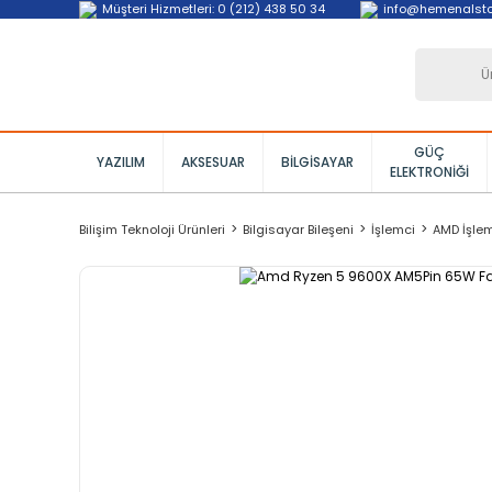
Müşteri Hizmetleri: 0 (212) 438 50 34
info@hemenalst
GÜÇ
YAZILIM
AKSESUAR
BILGISAYAR
ELEKTRONIĞI
Bilişim Teknoloji Ürünleri
Bilgisayar Bileşeni
İşlemci
AMD İşle