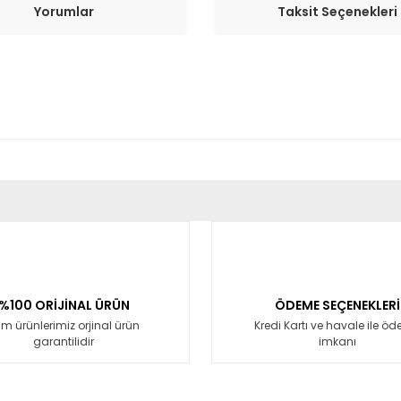
Yorumlar
Taksit Seçenekleri
er konularda yetersiz gördüğünüz noktaları öneri formunu kullanarak tara
Bu ürüne ilk yorumu siz yapın!
Yorum Yaz
%100 ORİJİNAL ÜRÜN
ÖDEME SEÇENEKLERİ
m ürünlerimiz orjinal ürün
Kredi Kartı ve havale ile ö
garantilidir
imkanı