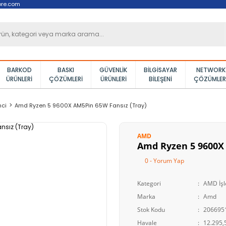
ore.com
BARKOD
BASKI
GÜVENLIK
BILGISAYAR
NETWORK
ÜRÜNLERI
ÇÖZÜMLERI
ÜRÜNLERI
BILEŞENI
ÇÖZÜMLER
mci
Amd Ryzen 5 9600X AM5Pin 65W Fansız (Tray)
AMD
Amd Ryzen 5 9600X 
0 - Yorum Yap
Kategori
AMD İşl
Marka
Amd
Stok Kodu
206695
Havale
12.295,5