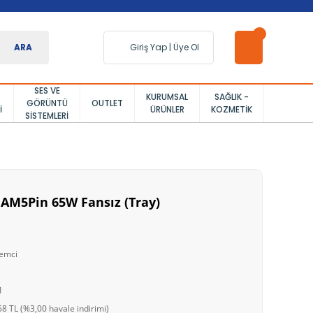
ARA
Giriş Yap
|
Üye Ol
SES VE
KURUMSAL
SAĞLIK -
GÖRÜNTÜ
OUTLET
I
ÜRÜNLER
KOZMETIK
SISTEMLERI
AM5Pin 65W Fansız (Tray)
emci
1
8 TL (%3,00 havale indirimi)