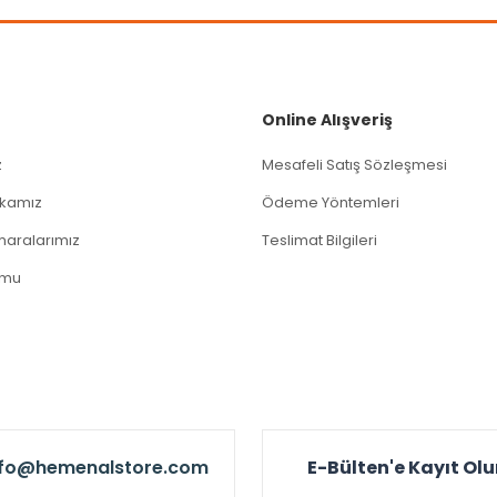
Gönder
Online Alışveriş
z
Mesafeli Satış Sözleşmesi
tikamız
Ödeme Yöntemleri
aralarımız
Teslimat Bilgileri
rmu
nfo@hemenalstore.com
E-Bülten'e Kayıt Ol