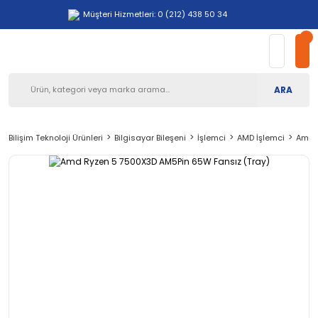
Müşteri Hizmetleri: 0 (212) 438 50 34
ARA
Bilişim Teknoloji Ürünleri
Bilgisayar Bileşeni
İşlemci
AMD İşlemci
Amd 