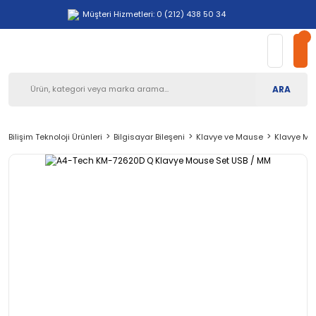
Müşteri Hizmetleri: 0 (212) 438 50 34
ARA
Bilişim Teknoloji Ürünleri
Bilgisayar Bileşeni
Klavye ve Mause
Klavye Mo