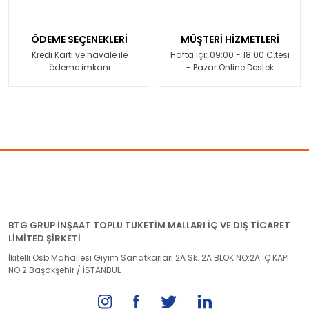
ÖDEME SEÇENEKLERİ
MÜŞTERİ HİZMETLERİ
Kredi Kartı ve havale ile
Hafta içi: 09:00 - 18:00 C.tesi
ödeme imkanı
- Pazar Online Destek
BTG GRUP İNŞAAT TOPLU TUKETİM MALLARI İÇ VE DIŞ TİCARET
LİMİTED ŞİRKETİ
İkitelli Osb Mahallesi Giyim Sanatkarları 2A Sk. 2A BLOK NO:2A İÇ KAPI
NO:2 Başakşehir / İSTANBUL