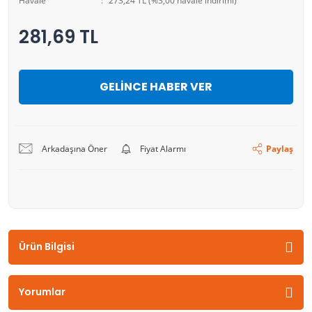
Havale
273,24 TL (%3,00 havale indirimi)
281,69 TL
GELİNCE HABER VER
Arkadaşına Öner
Fiyat Alarmı
Paylaş
Ürün Bilgisi
Yorumlar