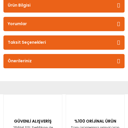
Ürün Bilgisi
Yorumlar
Taksit Seçenekleri
Önerileriniz
GÜVENLİ ALIŞVERİŞ
%100 ORİJİNAL ÜRÜN
256bit SSL Sertifikası ile
Tüm ürünlerimiz orjinal ürün