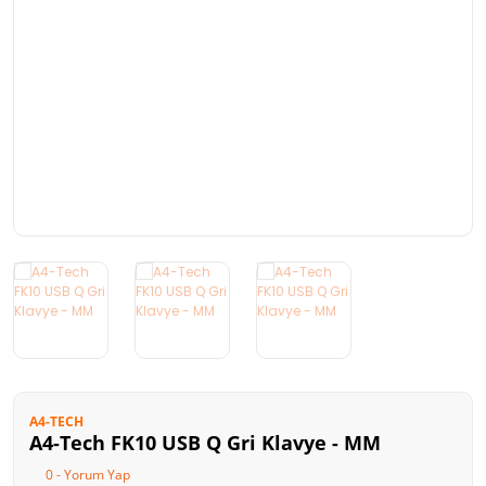
Kart Okuyucu
FireWall
Taşınabilir Harddisk
Stand
Optik Sürücü
Oyuncu Ürünleri
A4-TECH
A4-Tech FK10 USB Q Gri Klavye - MM
0 - Yorum Yap