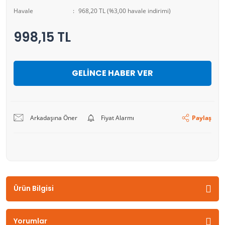
Havale
968,20 TL (%3,00 havale indirimi)
998,15 TL
GELİNCE HABER VER
Arkadaşına Öner
Fiyat Alarmı
Paylaş
Ürün Bilgisi
Yorumlar