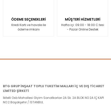
ÖDEME SEÇENEKLERİ
MÜŞTERİ HİZMETLERİ
Kredi Kartı ve havale ile
Hafta içi: 09:00 - 18:00 C.tesi
ödeme imkanı
- Pazar Online Destek
BTG GRUP İNŞAAT TOPLU TUKETİM MALLARI İÇ VE DIŞ TİCARET
LİMİTED ŞİRKETİ
İkitelli Osb Mahallesi Giyim Sanatkarları 2A Sk. 2A BLOK NO:2A İÇ KAPI
NO:2 Başakşehir / İSTANBUL