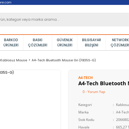
ore.com
BARKOD
BASKI
GÜVENLIK
BILGISAYAR
NETWORK
ÜRÜNLERI
ÇÖZÜMLERI
ÜRÜNLERI
BILEŞENI
ÇÖZÜMLER
Kablosuz Mouse
A4-Tech Bluetooth Mouse Gri (FB35S-G)
A4-TECH
A4-Tech Bluetooth 
0 - Yorum Yap
Kategori
Kablos
Marka
A4-Tec
Stok Kodu
206680
Havale
665,27 T