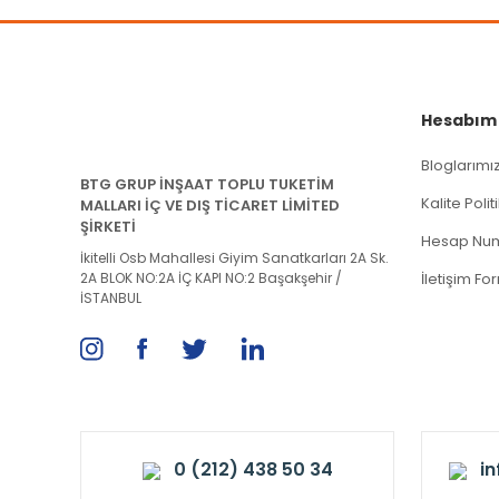
Hesabım
Bloglarımı
BTG GRUP İNŞAAT TOPLU TUKETİM
Kalite Poli
MALLARI İÇ VE DIŞ TİCARET LİMİTED
ŞİRKETİ
Hesap Num
İkitelli Osb Mahallesi Giyim Sanatkarları 2A Sk.
2A BLOK NO:2A İÇ KAPI NO:2 Başakşehir /
İletişim Fo
İSTANBUL
0 (212) 438 50 34
i