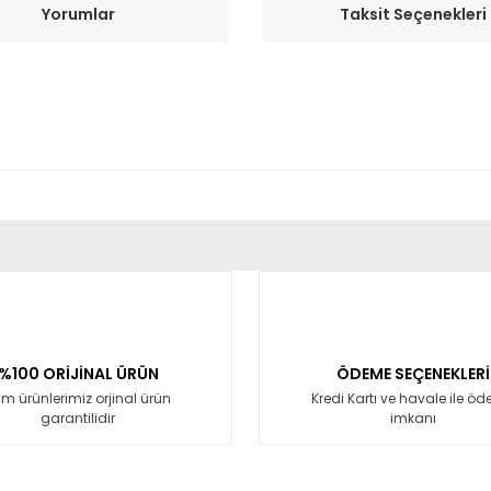
Yorumlar
Taksit Seçenekleri
er konularda yetersiz gördüğünüz noktaları öneri formunu kullanarak tara
Bu ürüne ilk yorumu siz yapın!
Yorum Yaz
%100 ORİJİNAL ÜRÜN
ÖDEME SEÇENEKLERİ
m ürünlerimiz orjinal ürün
Kredi Kartı ve havale ile ö
garantilidir
imkanı