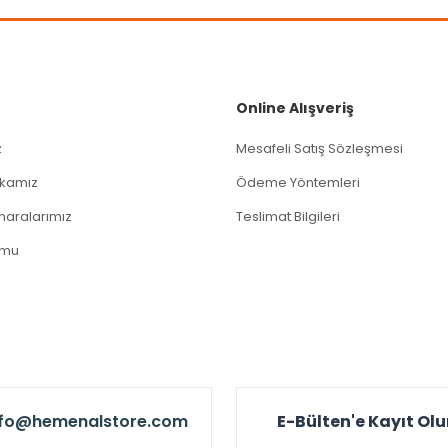
Gönder
Online Alışveriş
z
Mesafeli Satış Sözleşmesi
tikamız
Ödeme Yöntemleri
aralarımız
Teslimat Bilgileri
rmu
nfo@hemenalstore.com
E-Bülten'e Kayıt Ol