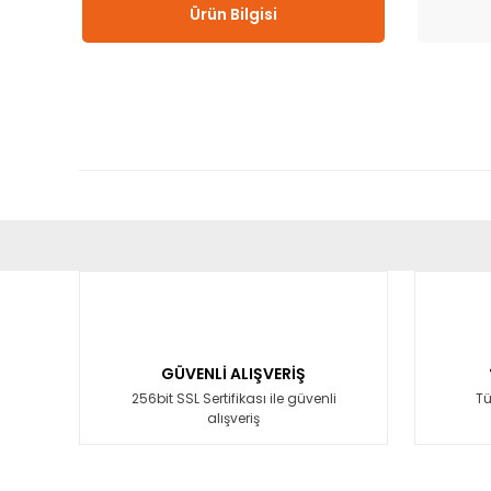
Ürün Bilgisi
Bu ürünün fiyat bilgisi, resim, ürün açıklamalarında ve diğ
Görüş ve önerileriniz için teşekkür ederiz.
Ürün resmi kalitesiz, bozuk veya görüntülenemiyor.
Ürün açıklamasında eksik bilgiler bulunuyor.
GÜVENLİ ALIŞVERİŞ
Ürün bilgilerinde hatalar bulunuyor.
256bit SSL Sertifikası ile güvenli
Tü
alışveriş
Ürün fiyatı diğer sitelerden daha pahalı.
Bu ürüne benzer farklı alternatifler olmalı.