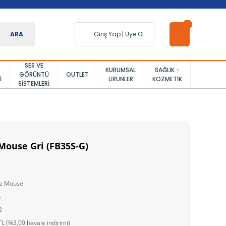
ARA
Giriş Yap
|
Üye Ol
SES VE
KURUMSAL
SAĞLIK -
GÖRÜNTÜ
OUTLET
I
ÜRÜNLER
KOZMETIK
SISTEMLERI
Mouse Gri (FB35S-G)
uz Mouse
h
2
L (%3,00 havale indirimi)