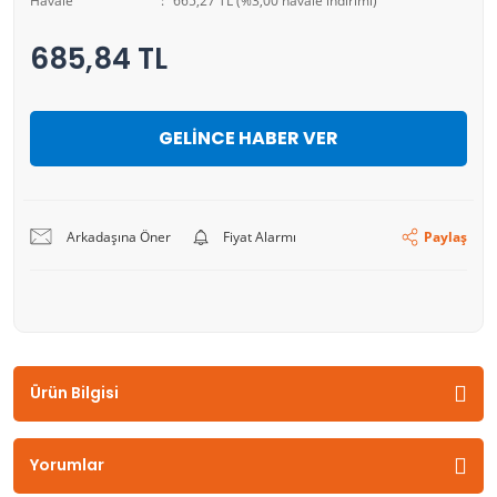
Havale
665,27 TL (%3,00 havale indirimi)
685,84 TL
GELİNCE HABER VER
Arkadaşına Öner
Fiyat Alarmı
Paylaş
Ürün Bilgisi
Yorumlar