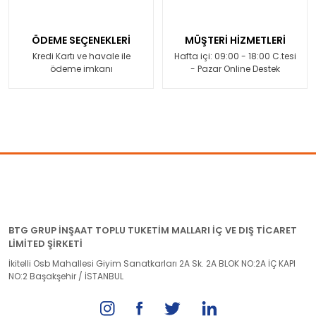
ÖDEME SEÇENEKLERİ
MÜŞTERİ HİZMETLERİ
Kredi Kartı ve havale ile
Hafta içi: 09:00 - 18:00 C.tesi
ödeme imkanı
- Pazar Online Destek
BTG GRUP İNŞAAT TOPLU TUKETİM MALLARI İÇ VE DIŞ TİCARET
LİMİTED ŞİRKETİ
İkitelli Osb Mahallesi Giyim Sanatkarları 2A Sk. 2A BLOK NO:2A İÇ KAPI
NO:2 Başakşehir / İSTANBUL