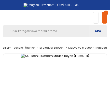
Müşteri Hizmetleri: 0 (212) 438 50 34
ARA
Bilişim Teknoloji Ürünleri
Bilgisayar Bileşeni
Klavye ve Mause
Kablosuz