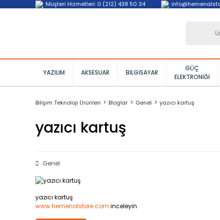
Müşteri Hizmetleri: 0 (212) 438 50 34
info@hemenalst
GÜÇ
YAZILIM
AKSESUAR
BILGISAYAR
ELEKTRONIĞI
Bilişim Teknoloji Ürünleri
Bloglar
Genel
yazıcı kartuş
yazıcı kartuş
Genel
yazıcı kartuş
www.hemenalstore.com
inceleyin