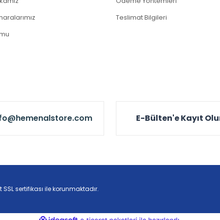
tikamız
Ödeme Yöntemleri
aralarımız
Teslimat Bilgileri
rmu
nfo@hemenalstore.com
E-Bülten'e Kayıt Ol
t SSL sertifikası ile korunmaktadır.
ile