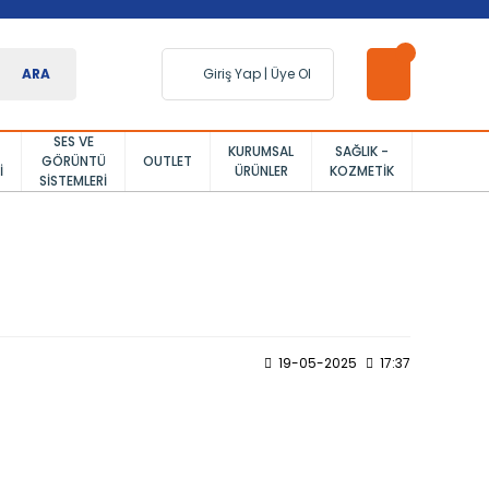
ARA
Giriş Yap
|
Üye Ol
SES VE
KURUMSAL
SAĞLIK -
GÖRÜNTÜ
OUTLET
I
ÜRÜNLER
KOZMETIK
SISTEMLERI
19-05-2025
17:37