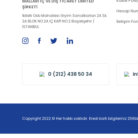
Kalite Poli
MALLARI İÇ VE DIŞ TİCARET LİMİTED
ŞİRKETİ
Hesap Num
İkitelli Osb Mahallesi Giyim Sanatkarları 2A Sk.
2A BLOK NO:2A İÇ KAPI NO:2 Başakşehir /
İletişim Fo
İSTANBUL
0 (212) 438 50 34
i
Copyright 2022 © Her hakkı saklıdır. Kredi kartı bilgileriniz 256bi