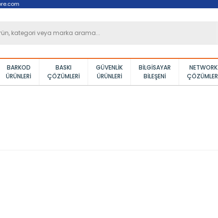
ore.com
BARKOD
BASKI
GÜVENLIK
BILGISAYAR
NETWORK
ÜRÜNLERI
ÇÖZÜMLERI
ÜRÜNLERI
BILEŞENI
ÇÖZÜMLER