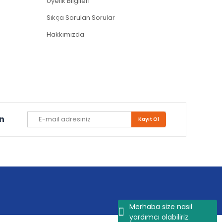
Üyelik Bilgileri
Sıkça Sorulan Sorular
Hakkımızda
un
Kayıt Ol
Merhaba size nasıl
yardımcı olabiliriz.