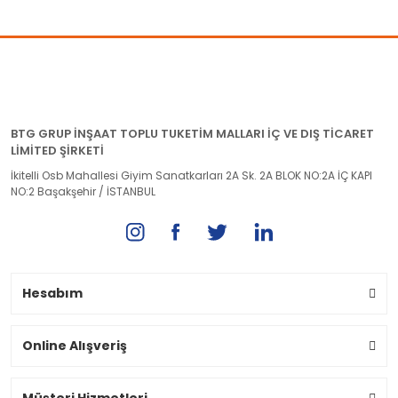
BTG GRUP İNŞAAT TOPLU TUKETİM MALLARI İÇ VE DIŞ TİCARET
LİMİTED ŞİRKETİ
İkitelli Osb Mahallesi Giyim Sanatkarları 2A Sk. 2A BLOK NO:2A İÇ KAPI
NO:2 Başakşehir / İSTANBUL
Hesabım
Online Alışveriş
Müşteri Hizmetleri