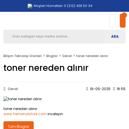
Müşteri Hizmetleri: 0 (212) 438 50 34
ARA
Bilişim Teknoloji Ürünleri
Bloglar
Genel
toner nereden alınır
toner nereden alınır
Genel
19-05-2025
16:55
toner nereden alınır
www.hemenalstore.com
inceleyin
Tüm Bloglar