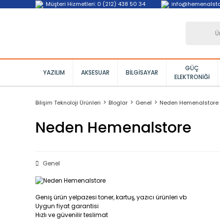
Müşteri Hizmetleri: 0 (212) 438 50 34
info@hemenalst
GÜÇ
YAZILIM
AKSESUAR
BILGISAYAR
ELEKTRONIĞI
Bilişim Teknoloji Ürünleri
Bloglar
Genel
Neden Hemenalstore
Neden Hemenalstore
Genel
Geniş ürün yelpazesi toner, kartuş, yazıcı ürünleri vb
Uygun fiyat garantisi
Hızlı ve güvenilir teslimat