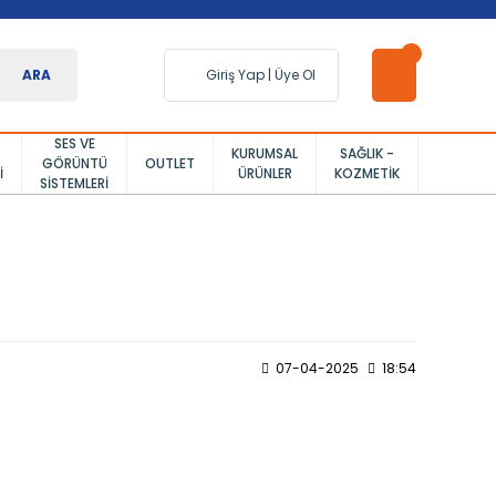
ARA
Giriş Yap
|
Üye Ol
SES VE
KURUMSAL
SAĞLIK -
GÖRÜNTÜ
OUTLET
I
ÜRÜNLER
KOZMETIK
SISTEMLERI
07-04-2025
18:54