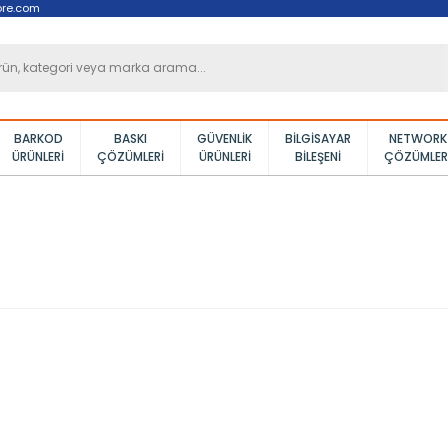
ore.com
BARKOD
BASKI
GÜVENLIK
BILGISAYAR
NETWORK
ÜRÜNLERI
ÇÖZÜMLERI
ÜRÜNLERI
BILEŞENI
ÇÖZÜMLER