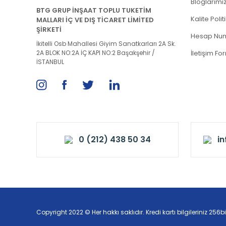
Bloglarımı
BTG GRUP İNŞAAT TOPLU TUKETİM
Kalite Poli
MALLARI İÇ VE DIŞ TİCARET LİMİTED
ŞİRKETİ
Hesap Num
İkitelli Osb Mahallesi Giyim Sanatkarları 2A Sk.
2A BLOK NO:2A İÇ KAPI NO:2 Başakşehir /
İletişim Fo
İSTANBUL
0 (212) 438 50 34
i
Copyright 2022 © Her hakkı saklıdır. Kredi kartı bilgileriniz 256bi