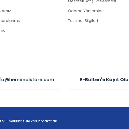
z
Mesafeli Satış Sözleşmesi
tikamız
Ödeme Yöntemleri
aralarımız
Teslimat Bilgileri
rmu
nfo@hemenalstore.com
E-Bülten'e Kayıt Ol
t SSL sertifikası ile korunmaktadır.