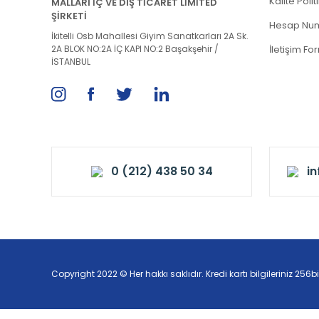
Kalite Poli
MALLARI İÇ VE DIŞ TİCARET LİMİTED
ŞİRKETİ
Hesap Num
İkitelli Osb Mahallesi Giyim Sanatkarları 2A Sk.
2A BLOK NO:2A İÇ KAPI NO:2 Başakşehir /
İletişim Fo
İSTANBUL
0 (212) 438 50 34
i
Copyright 2022 © Her hakkı saklıdır. Kredi kartı bilgileriniz 256bi