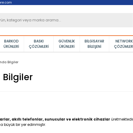
ore.com
BARKOD
BASKI
GÜVENLIK
BILGISAYAR
NETWORK
ÜRÜNLERI
ÇÖZÜMLERI
ÜRÜNLERI
BILEŞENI
ÇÖZÜMLER
da Bilgiler
Bilgiler
yarlar, akıllı telefonlar, sunucular ve elektronik cihazlar
üretmektedir
 büyük bir yer edinmiştir.