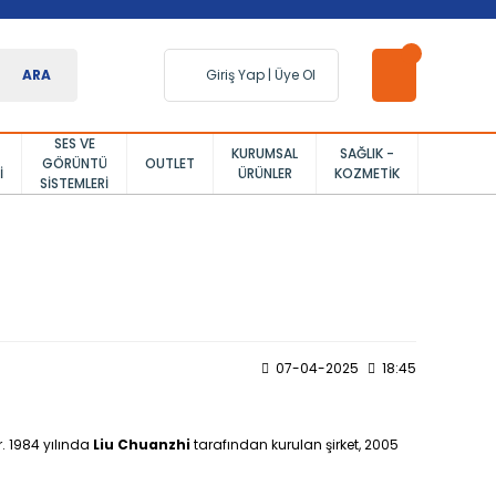
ARA
Giriş Yap
|
Üye Ol
SES VE
KURUMSAL
SAĞLIK -
GÖRÜNTÜ
OUTLET
I
ÜRÜNLER
KOZMETIK
SISTEMLERI
07-04-2025
18:45
. 1984 yılında
Liu Chuanzhi
tarafından kurulan şirket, 2005