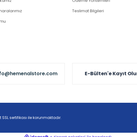
tikamız
Ödeme Yöntemleri
aralarımız
Teslimat Bilgileri
rmu
nfo@hemenalstore.com
E-Bülten'e Kayıt Ol
t SSL sertifikası ile korunmaktadır.
ile