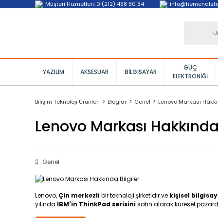
Müşteri Hizmetleri: 0 (212) 438 50 34
info@hemenalst
GÜÇ
YAZILIM
AKSESUAR
BILGISAYAR
ELEKTRONIĞI
Bilişim Teknoloji Ürünleri
Bloglar
Genel
Lenovo Markası Hakkın
Lenovo Markası Hakkında 
Genel
Lenovo,
Çin merkezli
bir teknoloji şirketidir ve
kişisel bilgisa
yılında
IBM'in ThinkPad serisini
satın alarak küresel pazarda