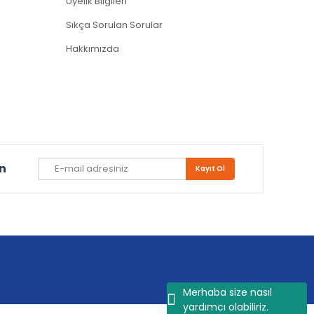
Üyelik Bilgileri
Sıkça Sorulan Sorular
Hakkımızda
un
Kayıt Ol
Merhaba size nasıl
yardımcı olabiliriz.