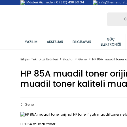
Müşteri Hizmetleri: 0 (212) 438 50 34
info@hemenalst
GÜÇ
YAZILIM
AKSESUAR
BILGISAYAR
ELEKTRONIĞI
Bilişim Teknoloji Ürünleri
Bloglar
Genel
HP 85A muadil toner or
HP 85A muadil toner oriji
muadil toner kaliteli mua
Genel
HP 85A muadil toner