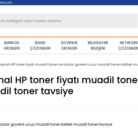
ore.com
BARKOD
BASKI
GÜVENLIK
BILGISAYAR
NETWORK
ÜRÜNLERI
ÇÖZÜMLERI
ÜRÜNLERI
BILEŞENI
ÇÖZÜMLER
ijinal HP toner fiyatı muadil toner ne kadar güvenli ucuz muadil toner kaliteli m
nal HP toner fiyatı muadil ton
dil toner tavsiye