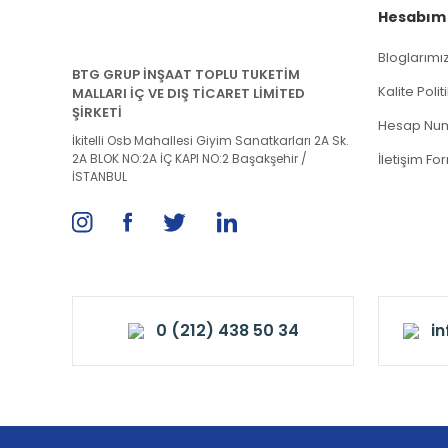
Hesabım
Bloglarımı
BTG GRUP İNŞAAT TOPLU TUKETİM
Kalite Poli
MALLARI İÇ VE DIŞ TİCARET LİMİTED
ŞİRKETİ
Hesap Num
İkitelli Osb Mahallesi Giyim Sanatkarları 2A Sk.
2A BLOK NO:2A İÇ KAPI NO:2 Başakşehir /
İletişim Fo
İSTANBUL
0 (212) 438 50 34
i