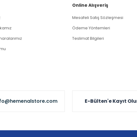
Online Alışveriş
z
Mesafeli Satış Sözleşmesi
tikamız
Ödeme Yöntemleri
aralarımız
Teslimat Bilgileri
rmu
nfo@hemenalstore.com
E-Bülten'e Kayıt Ol