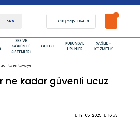
ARA
Giriş Yap
|
Üye Ol
SES VE
KURUMSAL
SAĞLIK -
GÖRÜNTÜ
OUTLET
I
ÜRÜNLER
KOZMETIK
SISTEMLERI
uadil toner tavsiye
er ne kadar güvenli ucuz
19-05-2025
16:53