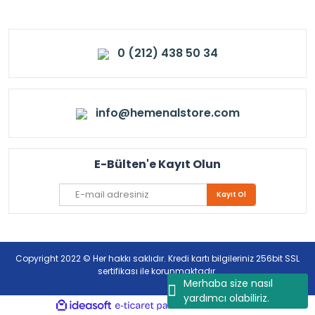
0 (212) 438 50 34
info@hemenalstore.com
E-Bülten'e Kayıt Olun
Kayıt Ol
Copyright 2022 © Her hakkı saklıdır. Kredi kartı bilgileriniz 256bit SSL
sertifikası ile korunmaktadır.
Merhaba size nasıl
yardımcı olabiliriz.
ile
ideasoft
e-