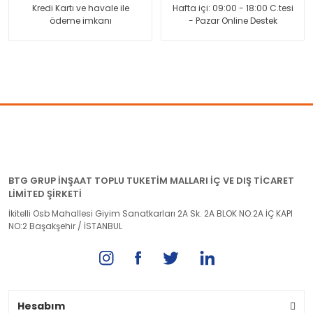
Kredi Kartı ve havale ile
Hafta içi: 09:00 - 18:00 C.tesi
ödeme imkanı
- Pazar Online Destek
BTG GRUP İNŞAAT TOPLU TUKETİM MALLARI İÇ VE DIŞ TİCARET
LİMİTED ŞİRKETİ
İkitelli Osb Mahallesi Giyim Sanatkarları 2A Sk. 2A BLOK NO:2A İÇ KAPI
NO:2 Başakşehir / İSTANBUL
Hesabım