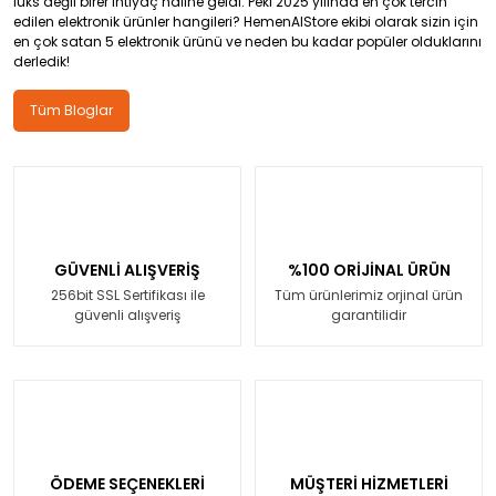
lüks değil birer ihtiyaç haline geldi. Peki 2025 yılında en çok tercih
edilen elektronik ürünler hangileri? HemenAlStore ekibi olarak sizin için
en çok satan 5 elektronik ürünü ve neden bu kadar popüler olduklarını
derledik!
Tüm Bloglar
GÜVENLİ ALIŞVERİŞ
%100 ORİJİNAL ÜRÜN
256bit SSL Sertifikası ile
Tüm ürünlerimiz orjinal ürün
güvenli alışveriş
garantilidir
ÖDEME SEÇENEKLERİ
MÜŞTERİ HİZMETLERİ