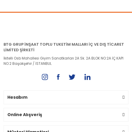
BTG GRUP İNŞAAT TOPLU TUKETİM MALLARI İÇ VE DIŞ TİCARET
LİMİTED ŞİRKETİ
İkitelli Osb Mahallesi Giyim Sanatkarları 2A Sk. 2A BLOK NO:2A İÇ KAPI
NO:2 Başakşehir / İSTANBUL
Hesabım
Online Alışveriş
Müşteri Hizmetleri